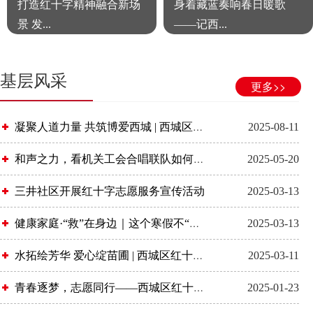
打造红十字精神融合新场
身着藏蓝奏响春日暖歌
景 发...
——记西...
基层风采
更多>>
凝聚人道力量 共筑博爱西城 | 西城区红十字会召开博爱家园建设推进会暨红十字志愿者工作委员会...
2025-08-11
和声之力，看机关工会合唱联队如何把奋斗唱成诗
2025-05-20
三井社区开展红十字志愿服务宣传活动
2025-03-13
健康家庭·“救”在身边｜这个寒假不“闹海”，西城区“小哪吒们”点亮急救技能
2025-03-13
水拓绘芳华 爱心绽苗圃 | 西城区红十字会开展妇女节活动
2025-03-11
青春逐梦，志愿同行——西城区红十字青少年志愿服务队优秀志愿者风采（六）
2025-01-23