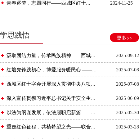
青春逐梦，志愿同行——西城区红十字青少年志愿者服务队优秀志愿者风采（五）
2024-11-25
学思践悟
更多>>
汲取团结力量，传承民族精神——西城区红十字会机关党员干部参观文物古籍展
2025-09-12
红墙先锋践初心，博爱服务暖民心 ——西城区红十字会机关党支部开展庆祝建党104周年系列活动
2025-07-08
西城区红十字会开展深入贯彻中央八项规定精神学习教育专题党课
2025-07-08
深入宣传贯彻习近平总书记关于安全生产的重要论述和重要指示批示精神
2025-06-09
以法为纲谋发展，依法履职启新篇——北京市红十字会修订地方法规调研工作座谈会在西城区召开
2025-05-30
重走红色征程，共植希望之光——联合主题党日活动走进门头沟区清水镇
2025-03-28